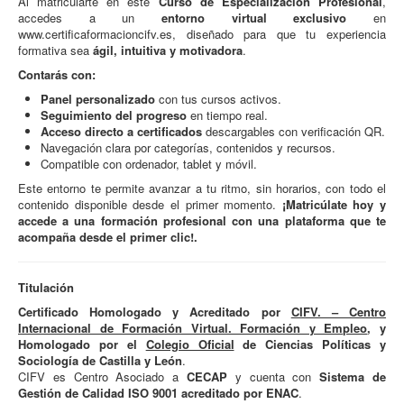
Al matricularte en este
Curso de Especialización Profesional
,
accedes a un
entorno virtual exclusivo
en
www.certificaformacioncifv.es
, diseñado para que tu experiencia
formativa sea
ágil, intuitiva y motivadora
.
Contarás con:
Panel personalizado
con tus cursos activos.
Seguimiento del progreso
en tiempo real.
Acceso directo a certificados
descargables con verificación QR.
Navegación clara por categorías, contenidos y recursos.
Compatible con ordenador, tablet y móvil.
Este entorno te permite avanzar a tu ritmo, sin horarios, con todo el
contenido disponible desde el primer momento.
¡Matricúlate hoy y
accede a una formación profesional con una plataforma que te
acompaña desde el primer clic!.
Titulación
Certificado Homologado y Acreditado por
CIFV. – Centro
Internacional de Formación Virtual. Formación y Empleo
, y
Homologado por el
Colegio Oficial
de Ciencias Políticas y
Sociología de Castilla y León
.
CIFV es Centro Asociado a
CECAP
y cuenta con
Sistema de
Gestión de Calidad ISO 9001 acreditado por ENAC
.