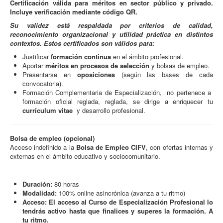
Certificación válida para méritos en sector público y privado.
Incluye verificación mediante código QR.
Su validez está respaldada por criterios de calidad,
reconocimiento organizacional y utilidad práctica en distintos
contextos. Estos certificados son válidos para:
Justificar
formación continua
en el ámbito profesional.
Aportar
méritos en procesos de selección
y bolsas de empleo.
Presentarse en
oposiciones
(según las bases de cada
convocatoria).
Formación Complementaria de Especialización, no pertenece a
formación oficial reglada, reglada, se dirige a enriquecer tu
currículum vitae
y desarrollo profesional.
Bolsa de empleo (opcional)
Acceso indefinido a la
Bolsa de Empleo CIFV
, con ofertas internas y
externas en el ámbito educativo y sociocomunitario.
Duración:
80 horas
Modalidad:
100% online asincrónica (avanza a tu ritmo)
Acceso: El acceso al Curso de Especialización Profesional lo
tendrás activo hasta que finalices y superes la formación. A
tu ritmo.